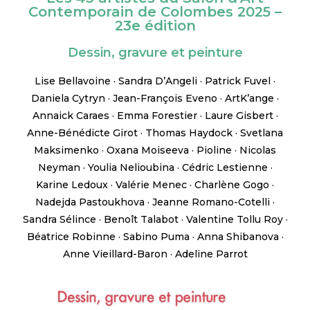
Contemporain de Colombes 2025 –
23e édition
Dessin, gravure et peinture
Lise Bellavoine · Sandra D’Angeli · Patrick Fuvel ·
Daniela Cytryn · Jean-François Eveno · ArtK’ange ·
Annaick Caraes · Emma Forestier · Laure Gisbert ·
Anne-Bénédicte Girot · Thomas Haydock · Svetlana
Maksimenko · Oxana Moiseeva · Pioline · Nicolas
Neyman · Youlia Nelioubina · Cédric Lestienne ·
Karine Ledoux · Valérie Menec · Charlène Gogo ·
Nadejda Pastoukhova · Jeanne Romano-Cotelli ·
Sandra Sélince · Benoît Talabot · Valentine Tollu Roy ·
Béatrice Robinne · Sabino Puma · Anna Shibanova ·
Anne Vieillard-Baron · Adeline Parrot