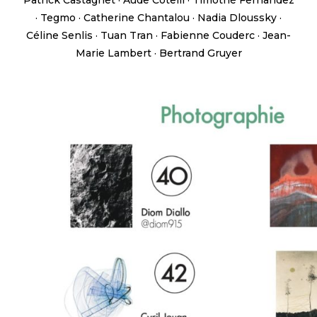
Patrick Castagnet · Aude Cotelli · Timothé Fernandez
· Tegmo · Catherine Chantalou · Nadia Dloussky ·
Céline Senlis · Tuan Tran · Fabienne Couderc · Jean-
Marie Lambert · Bertrand Gruyer