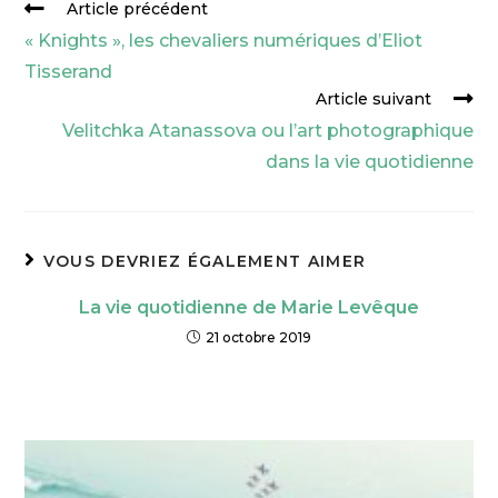
Article précédent
e
i
k
t
s
e
y
t
« Knights », les chevaliers numériques d’Eliot
b
l
e
s
e
g
L
a
Tisserand
Article suivant
o
d
A
n
r
i
g
Velitchka Atanassova ou l’art photographique
o
I
p
g
a
n
e
dans la vie quotidienne
k
n
p
e
m
k
r
r
VOUS DEVRIEZ ÉGALEMENT AIMER
La vie quotidienne de Marie Levêque
21 octobre 2019