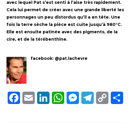
avec lequel Pat s’est senti à l’aise très rapidement.
Cela lui permet de créer avec une grande liberté les
personnages un peu distordus qu’il a en tête. Une
fois la terre sèche la pièce est cuite jusqu’à 980°C.
Elle est ensuite patinée avec des pigments, de la
cire, et de la térébenthine.
facebook: @pat.lachevre
F
E
L
W
M
T
C
P
a
m
i
h
e
e
o
a
c
a
n
a
s
l
p
r