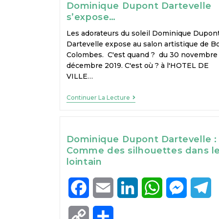
Dominique Dupont Dartevelle
s’expose…
Les adorateurs du soleil Dominique Dupon
Dartevelle expose au salon artistique de Bo
Colombes. C'est quand ? du 30 novembre 
décembre 2019. C'est où ? à l'HOTEL DE
VILLE…
Continuer La Lecture
Dominique Dupont Dartevelle :
Comme des silhouettes dans l
lointain
F
E
L
W
M
T
a
m
i
h
e
e
C
P