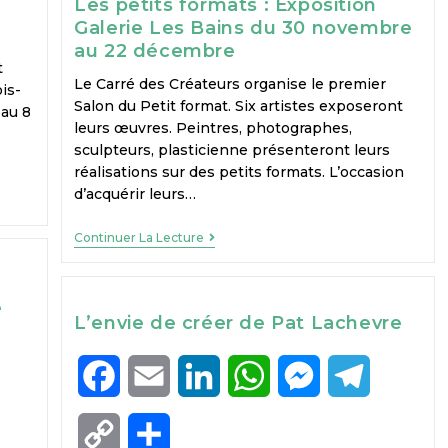
Les petits formats : Exposition
Galerie Les Bains du 30 novembre
au 22 décembre
t
Le Carré des Créateurs organise le premier
is-
Salon du Petit format. Six artistes exposeront
au 8
leurs œuvres. Peintres, photographes,
sculpteurs, plasticienne présenteront leurs
réalisations sur des petits formats. L’occasion
d’acquérir leurs…
Continuer La Lecture
e
L’envie de créer de Pat Lachevre
F
E
L
W
M
T
a
m
i
h
e
e
C
P