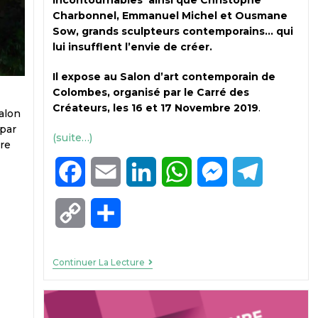
Charbonnel, Emmanuel Michel et Ousmane
Sow, grands sculpteurs contemporains… qui
lui insufflent l’envie de créer.
Il expose au Salon d’art contemporain de
Colombes, organisé par le Carré des
Créateurs, les 16 et 17 Novembre 2019
.
alon
par
(suite…)
re
F
E
L
W
M
T
a
m
i
h
e
e
C
P
c
a
n
a
s
l
o
a
e
i
k
t
s
e
Continuer La Lecture
p
r
b
l
e
s
e
g
y
t