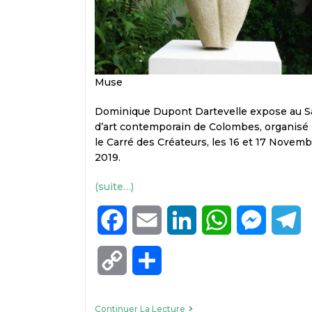
Muse
Dominique Dupont Dartevelle expose au S
d’art contemporain de Colombes, organisé 
le Carré des Créateurs, les 16 et 17 Novemb
2019.
(suite…)
F
E
L
W
M
T
a
m
i
h
e
e
C
P
c
a
n
a
s
l
o
a
e
i
k
t
s
e
Continuer La Lecture