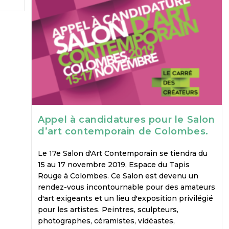
o
d
A
n
r
L
a
o
I
p
g
a
i
g
k
n
p
e
m
n
e
r
k
r
m
Appel à candidatures pour le Salon
d’art contemporain de Colombes.
Le 17e Salon d'Art Contemporain se tiendra du
15 au 17 novembre 2019, Espace du Tapis
Rouge à Colombes. Ce Salon est devenu un
rendez-vous incontournable pour des amateurs
d'art exigeants et un lieu d'exposition privilégié
pour les artistes. Peintres, sculpteurs,
photographes, céramistes, vidéastes,