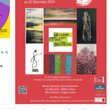
de 4
e,