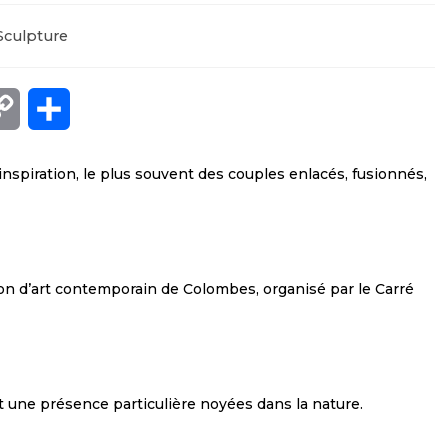
Sculpture
C
P
o
a
inspiration, le plus souvent des couples enlacés, fusionnés,
p
r
y
t
L
a
n d’art contemporain de Colombes, organisé par le Carré
i
g
n
e
k
r
 une présence particulière noyées dans la nature.