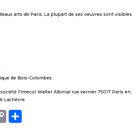
eaux arts de Paris. La plupart de ses oeuvres sont visibles
t
tique de Bois-Colombes
 société Fimecor Walter Albinial rue vernier 75017 Paris en
ick Lachèvre
C
P
o
a