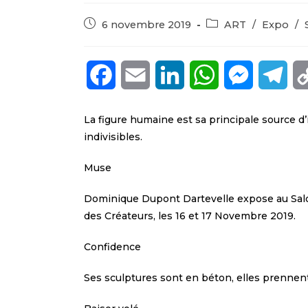
6 novembre 2019
ART
/
Expo
/
F
E
L
W
M
T
a
m
i
h
e
e
La figure humaine est sa principale source d’
c
a
n
a
s
l
indivisibles.
e
i
k
t
s
e
Muse
b
l
e
s
e
g
Dominique Dupont Dartevelle expose au Salo
des Créateurs, les 16 et 17 Novembre 2019.
o
d
A
n
r
Confidence
o
I
p
g
a
k
n
p
e
m
Ses sculptures sont en béton, elles prennent
r