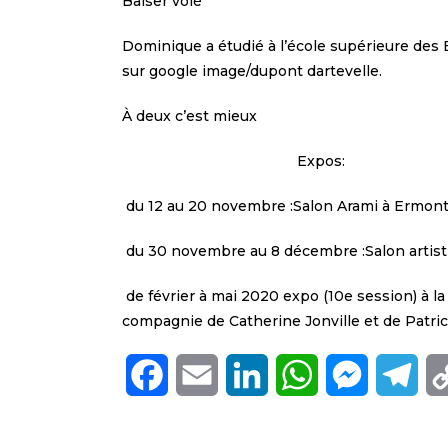
Baiser volé
Dominique a étudié à l’école supérieure des B
sur google image/dupont dartevelle.
À deux c’est mieux
Expos:
du 12 au 20 novembre :Salon Arami à Ermon
du 30 novembre au 8 décembre :Salon artis
de février à mai 2020 expo (10e session) à la
compagnie de Catherine Jonville et de Patr
F
E
L
W
M
T
a
m
i
h
e
e